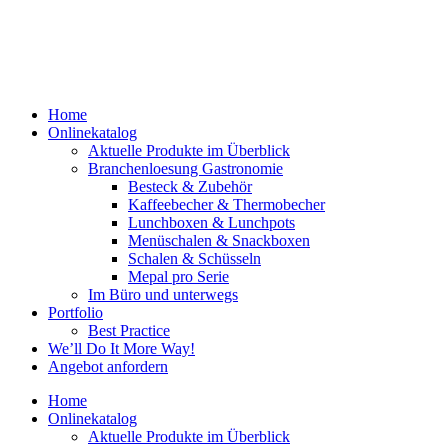
Zum
Inhalt
springen
Home
Onlinekatalog
Aktuelle Produkte im Überblick
Branchenloesung Gastronomie
Besteck & Zubehör
Kaffeebecher & Thermobecher
Lunchboxen & Lunchpots
Menüschalen & Snackboxen
Schalen & Schüsseln
Mepal pro Serie
Im Büro und unterwegs
Portfolio
Best Practice
We’ll Do It More Way!
Angebot anfordern
Home
Onlinekatalog
Aktuelle Produkte im Überblick