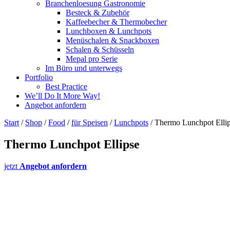
Branchenloesung Gastronomie
Besteck & Zubehör
Kaffeebecher & Thermobecher
Lunchboxen & Lunchpots
Menüschalen & Snackboxen
Schalen & Schüsseln
Mepal pro Serie
Im Büro und unterwegs
Portfolio
Best Practice
We’ll Do It More Way!
Angebot anfordern
Start
/
Shop
/
Food
/
für Speisen
/
Lunchpots
/ Thermo Lunchpot Elli
Thermo Lunchpot Ellipse
jetzt
Angebot anfordern